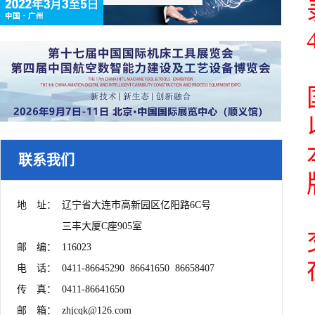
联系我们
地　址：	辽宁省大连市高新园区亿阳路6C号

　　　　	三丰大厦C座905室

邮　编：	116023

电　话：	0411-86645290  86641650  86658407

传　真：	0411-86641650

邮　箱：	zhjcqk@126.com
