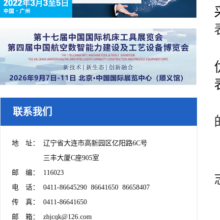
联系我们
地　址：	辽宁省大连市高新园区亿阳路6C号

　　　　	三丰大厦C座905室

邮　编：	116023

电　话：	0411-86645290  86641650  86658407

传　真：	0411-86641650

邮　箱：	zhjcqk@126.com
